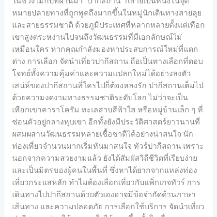
ในช่วงไม่กี่ปีที่ผ่านมา “ปากีสถาน” กลายเป็นหนึ่งในจุด
หมายปลายทางที่ถูกพูดถึงมากขึ้นในหมู่นักเดินทางสายลุย
และสายธรรมชาติ ด้วยภูมิประเทศที่หลากหลายตั้งแต่เทือก
เขาสูงตระหง่านไปจนถึงวัฒนธรรมที่มีเอกลักษณ์ไม่
เหมือนใคร หากคุณกำลังมองหาประสบการณ์ใหม่ที่แตก
ต่าง การเลือก จัดนำเที่ยวปากีสถาน ถือเป็นทางเลือกที่ตอบ
โจทย์ทั้งความคุ้มค่าและความแปลกใหม่ได้อย่างลงตัว
เสน่ห์ของปากีสถานที่ใครไปก็ต้องหลงรัก ปากีสถานเต็มไป
ด้วยความงดงามทางธรรมชาติระดับโลก ไม่ว่าจะเป็น
เทือกเขาคาราโครัม ทะเลสาบสีฟ้าใส หรือหมู่บ้านเล็ก ๆ ที่
ซ่อนตัวอยู่กลางหุบเขา อีกทั้งยังมีประวัติศาสตร์ยาวนานที่
ผสมผสานวัฒนธรรมหลายเชื้อชาติได้อย่างน่าสนใจ นัก
ท่องเที่ยวจำนวนมากเริ่มหันมาสนใจ ทัวร์ปากีสถาน เพราะ
นอกจากความสวยงามแล้ว ยังได้สัมผัสวิถีชีวิตที่เรียบง่าย
และเป็นมิตรของผู้คนในพื้นที่ ซึ่งหาได้ยากจากแหล่งท่อง
เที่ยวกระแสหลัก ทำไมต้องเลือกเที่ยวกับแพ็กเกจทัวร์ การ
เดินทางไปปากีสถานด้วยตัวเองอาจมีข้อจำกัดด้านภาษา
เส้นทาง และความปลอดภัย การเลือกใช้บริการ จัดนำเที่ยว