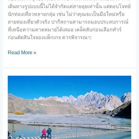
เดินทางรูปแบบนี้ไม่ได้จำกัดแค่สายลุยเท่านั้น แต่ตอบโจทย์
นักท่องเที่ยวหลายกลุ่ม เช่น ไม่ว่าคุณจะเป็นมือใหม่หรือ
สายท่องเที่ยวตัวจริง ปากีสถานสามารถมอบประสบการณ์
ที่เหนือความคาดหมายได้เสมอ เคล็ดลับก่อนเลือกทัวร์
ก่อนตัดสินใจจองแพ็กเกจ ควรพิจารณา:
Read More »
วางแผน
ตะลุย
เส้น
ทาง
สวรรค์
บน
ดิน
กับ