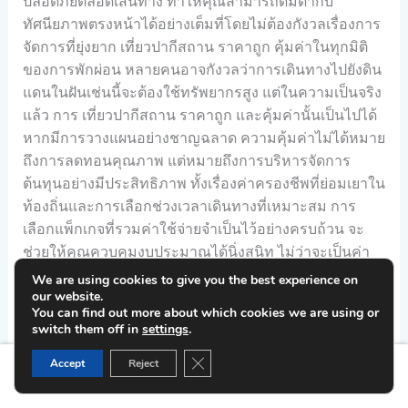
ปลอดภัยตลอดเส้นทาง ทำให้คุณสามารถดื่มด่ำกับ
ทัศนียภาพตรงหน้าได้อย่างเต็มที่โดยไม่ต้องกังวลเรื่องการ
จัดการที่ยุ่งยาก เที่ยวปากีสถาน ราคาถูก คุ้มค่าในทุกมิติ
ของการพักผ่อน หลายคนอาจกังวลว่าการเดินทางไปยังดิน
แดนในฝันเช่นนี้จะต้องใช้ทรัพยากรสูง แต่ในความเป็นจริง
แล้ว การ เที่ยวปากีสถาน ราคาถูก และคุ้มค่านั้นเป็นไปได้
หากมีการวางแผนอย่างชาญฉลาด ความคุ้มค่าไม่ได้หมาย
ถึงการลดทอนคุณภาพ แต่หมายถึงการบริหารจัดการ
ต้นทุนอย่างมีประสิทธิภาพ ทั้งเรื่องค่าครองชีพที่ย่อมเยาใน
ท้องถิ่นและการเลือกช่วงเวลาเดินทางที่เหมาะสม การ
เลือกแพ็กเกจที่รวมค่าใช้จ่ายจำเป็นไว้อย่างครบถ้วน จะ
ช่วยให้คุณควบคุมงบประมาณได้นิ่งสนิท ไม่ว่าจะเป็นค่า
ตั๋วเครื่องบิน ค่าพาหนะท้องถิ่นที่ต้องใช้รถ 4WD ในบางจุด
We are using cookies to give you the best experience on
our website.
หรือค่าเข้าชมสถานที่สำคัญต่างๆ ซึ่งจะทำให้การเดินทาง
You can find out more about which cookies we are using or
ครั้งนี้เป็นการลงทุนที่คุ้มค่าที่สุดสำหรับคนรักการผจญภัย
switch them off in
settings
.
ค้นพบความมหัศจรรย์ผ่านเส้นทางทัวร์ปากีสถานยอดนิยม
CLOSE GDPR COOKIE BANN
Accept
Reject
เส้นทาง ทัวร์ปากีสถาน ในปัจจุบันมีความหลากหลายและ
Home
About Us
Tour Program
Contact Us
ตอบโจทย์นักท่องเที่ยวทุกสไตล์ ตั้งแต่สายถ่ายภาพที่