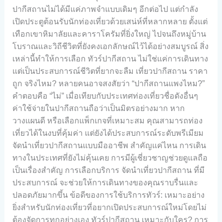
ปากีสถานไม่ได้มีแค่ภาพจำแบบเดิมๆ อีกต่อไป แต่กำลัง
เปิดประตูต้อนรับนักท่องเที่ยวด้วยเสน่ห์ที่หลากหลาย ตั้งแต่
เทือกเขาหิมาลัยและคาราโครัมที่ยิ่งใหญ่ ไปจนถึงหมู่บ้าน
โบราณและวิถีชีวิตที่ยังคงเอกลักษณ์ไว้ได้อย่างสมบูรณ์ สิ่ง
เหล่านี้ทำให้การเลือก ทัวร์ปากีสถาน ไม่ใช่แค่การเดินทาง
แต่เป็นประสบการณ์ชีวิตที่ยากจะลืม เที่ยวปากีสถาน ราคา
ถูก จริงไหม? หลายคนอาจสงสัยว่า “ปากีสถานแพงไหม?”
คำตอบคือ “ไม่” เมื่อเทียบกับประเทศท่องเที่ยวชื่อดังอื่นๆ
ค่าใช้จ่ายในปากีสถานถือว่าเป็นมิตรอย่างมาก หาก
วางแผนดี หรือเลือกแพ็กเกจที่เหมาะสม คุณสามารถท่อง
เที่ยวได้ในงบที่คุ้มค่า แต่ยังได้ประสบการณ์ระดับพรีเมียม
จัดนำเที่ยวปากีสถานแบบมืออาชีพ สำคัญแค่ไหน การเดิน
ทางในประเทศที่ยังไม่คุ้นเคย การมีผู้เชี่ยวชาญช่วยดูแลถือ
เป็นเรื่องสำคัญ การเลือกบริการ จัดนำเที่ยวปากีสถาน ที่มี
ประสบการณ์ จะช่วยให้การเดินทางของคุณราบรื่นและ
ปลอดภัยมากขึ้น ข้อดีของการใช้บริการทัวร์: เหมาะอย่าง
ยิ่งสำหรับนักท่องเที่ยวที่อยากเปิดประสบการณ์ใหม่โดยไม่
ต้องจัดการทุกอย่างเอง ทัวร์ปากีสถาน เหมาะกับใคร? การ