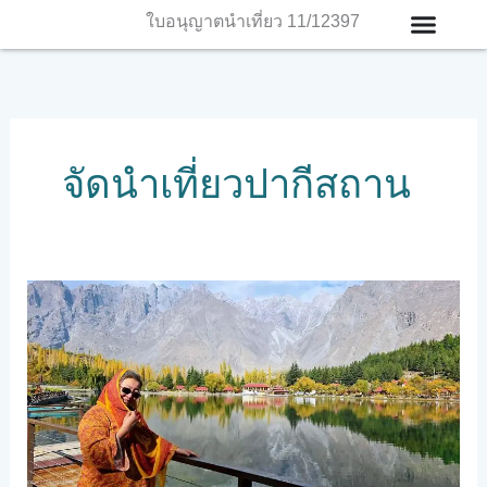
Skip
ใบอนุญาตนำเที่ยว 11/12397
to
content
จัดนำเที่ยวปากีสถาน
เสน่ห์
ของ
ปากีสถาน
ที่
นัก
เดิน
ทาง
ตัว